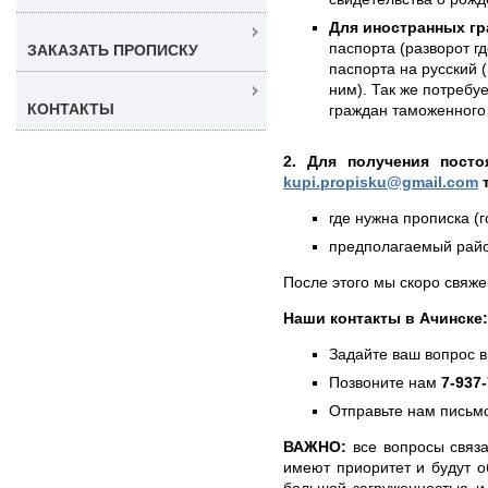
Для иностранных гр
паспорта (разворот г
ЗАКАЗАТЬ ПРОПИСКУ
паспорта на русский (
ним). Так же потребу
КОНТАКТЫ
граждан таможенного 
2. Для получения посто
kupi.propisku@gmail.com
т
где нужна прописка (г
предполагаемый район
После этого мы скоро свяже
Наши контакты в Ачинске:
Задайте ваш вопрос в
Позвоните нам
7-937
Отправьте нам письмо
ВАЖНО:
все вопросы связа
имеют приоритет и будут о
большой загруженностью и