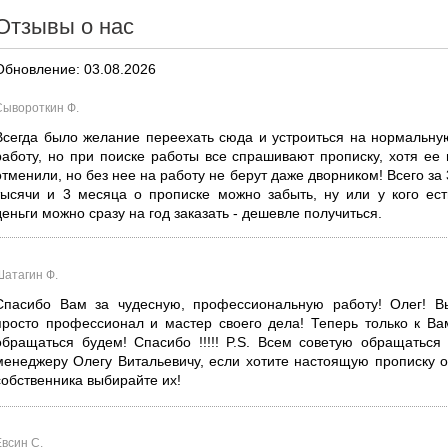
Отзывы о нас
Обновление: 03.08.2026
Сывороткин Ф.
Всегда было желание переехать сюда и устроиться на нормальну
работу, но при поиске работы все спрашивают прописку, хотя ее 
отменили, но без нее на работу не берут даже дворником! Всего за 
тысячи и 3 месяца о прописке можно забыть, ну или у кого ест
деньги можно сразу на год заказать - дешевле получиться.
Шатагин Ф.
Спасибо Вам за чудесную, профессиональную работу! Олег! В
просто профессионал и мастер своего дела! Теперь только к Ва
обращаться будем! Спасибо !!!!! P.S. Всем советую обращаться 
менеджеру Олегу Витальевичу, если хотите настоящую прописку о
собственника выбирайте их!
Евсин С.