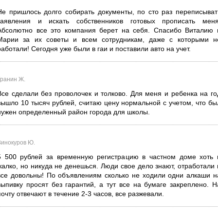
Не пришлось долго собирать документы, по сто раз переписыват
заявления и искать собственников готовых прописать меня
Абсолютно все это компания берет на себя. Спасибо Виталию 
Марии за их советы и всем сотрудникам, даже с которыми н
работали! Сегодня уже были в гаи и поставили авто на учет.
Гранин Ж.
Все сделали без проволочек и толково. Для меня и ребенка на го
вышло 10 тысяч рублей, считаю цену нормальной с учетом, что бы
нужен определенный район города для школы.
Винокуров Ю.
5 500 рублей за временную регистрацию в частном доме хоть 
жалко, но никуда не денешься. Люди свое дело знают, отработали 
все довольны! По объявлениям сколько не ходили одни алкаши н
выпивку просят без гарантий, а тут все на бумаге закреплено. Н
почту отвечают в течение 2-3 часов, все разжевали.