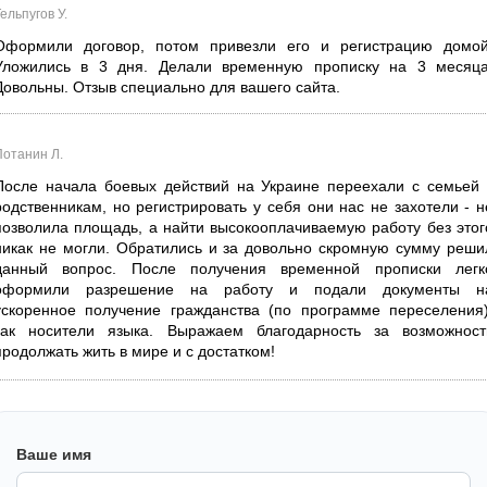
ельпугов У.
Оформили договор, потом привезли его и регистрацию домой
Уложились в 3 дня. Делали временную прописку на 3 месяца
Довольны. Отзыв специально для вашего сайта.
Потанин Л.
После начала боевых действий на Украине переехали с семьей 
родственникам, но регистрировать у себя они нас не захотели - н
позволила площадь, а найти высокооплачиваемую работу без этог
никак не могли. Обратились и за довольно скромную сумму реши
данный вопрос. После получения временной прописки легк
оформили разрешение на работу и подали документы н
ускоренное получение гражданства (по программе переселения)
как носители языка. Выражаем благодарность за возможност
продолжать жить в мире и с достатком!
Ваше имя